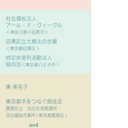
社会福祉法人
アール・ド・ヴィーヴル
​＜神奈川県小田原市＞
目黒区立大橋えのき園
​＜東京都目黒区＞
特定非営利活動法人
結の会
＜東京都八王子市＞
東 美名子
東京都手をつなぐ育成会
​豊島区立 目白生活実習所・
目白福祉作業所<東京都豊島区>
and