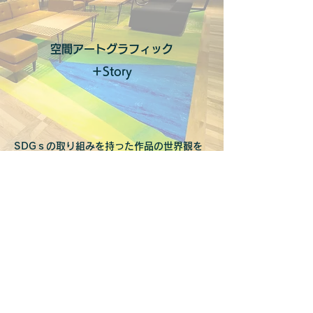
空間アートグラフィック
​＋Story
SDGｓの取り組みを持った作品の世界観を
内装仕上げ材に。​ブランド愛着に寄与する施
策の一つに。
Visual Identity